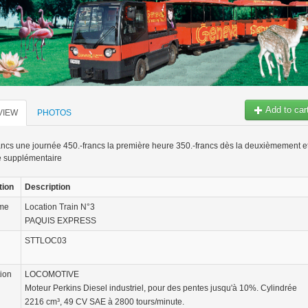
Add to car
VIEW
PHOTOS
ancs une journée 450.-francs la première heure 350.-francs dès la deuxièmement e
e supplémentaire
tion
Description
ame
Location Train N°3
PAQUIS EXPRESS
STTLOC03
tion
LOCOMOTIVE
Moteur Perkins Diesel industriel, pour des pentes jusqu'à 10%. Cylindrée
2216 cm³, 49 CV SAE à 2800 tours/minute.