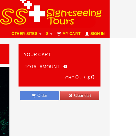
OTHER SITES
$
MY CART
SIGN IN
YOUR CART
TOTAL AMOUNT
0
0
CHF
.- /
$
Order
Clear cart