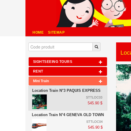
HOME
SITEMAP
Loc
SIGHTSEEING TOURS
RENT
Mini Train
Location Train N°3 PAQUIS EXPRESS
STTLOC03
545.90 $
Location Train N°4 GENEVA OLD TOWN
STTLOC04
545.90 $