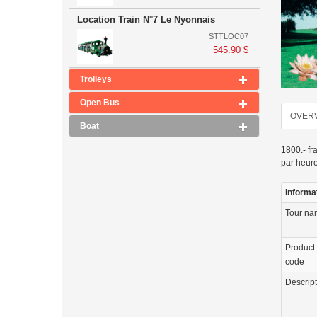
Location Train N°7 Le Nyonnais
STTLOC07
545.90 $
Trolleys
Open Bus
OVER
Boat
1800.- fr
par heur
Informa
Tour n
Product
code
Descrip