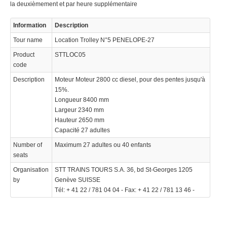
la deuxièmement et par heure supplémentaire
Information
Description
Tour name
Location Trolley N°5 PENELOPE-27
Product
STTLOC05
code
Description
Moteur Moteur 2800 cc diesel, pour des pentes jusqu'à
15%.
Longueur 8400 mm
Largeur 2340 mm
Hauteur 2650 mm
Capacité 27 adultes
Number of
Maximum 27 adultes ou 40 enfants
seats
Organisation
STT TRAINS TOURS S.A. 36, bd St-Georges 1205
by
Genève SUISSE
Tél: + 41 22 / 781 04 04 - Fax: + 41 22 / 781 13 46 -
We use cookies to enhance your experience. By continuing to
✖