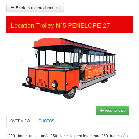
Back to the products list
HOME
Location Trolley N°5 PENELOPE-27
SITEMAP
OTHER SITES
Ticket-Point
Keytours
Transfers Service
$
MY CART
SIGN IN
© 2023 Swisstours Transports SA - All rights reserved.
Add to cart
OVERVIEW
PHOTOS
1200.- francs une journée 350.-francs la première heure 250.-francs dès